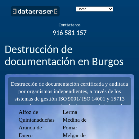
Contáctenos
916 581 157
Destrucción de
documentación en Burgos
Destrucción de documentación certificada y auditada
por organismos independientes, a través de los
sistemas de gestión ISO 9001/ ISO 14001 y 15713
normativa que garantiza las buenas prácticas en la
Alfoz de
Lerma
destrucción confidencial de papel, ropa, textil, Cd,
Quintanadueñas
Medina de
material informático. Garantizamos el cumplimiento
Aranda de
Pomar
del Reglamento Europeo de Protección de Datos.
Duero
Melgar de