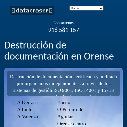
Contáctenos
916 581 157
Destrucción de
documentación en Orense
Destrucción de documentación certificada y auditada
por organismos independientes, a través de los
sistemas de gestión ISO 9001/ ISO 14001 y 15713
normativa que garantiza las buenas prácticas en la
A Derrasa
Barrio
destrucción confidencial de papel, ropa, textil, Cd,
A fonte
O Pereiro de
material informático. Garantizamos el cumplimiento
A Valenza
Aguilar
del Reglamento Europeo de Protección de Datos.
Orense centro