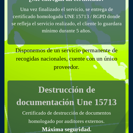
Una vez finalizado el servicio, se entrega de
certificado homologado UNE 15713 / RGPD donde
se refleja el servicio realizado, el cliente lo guardara
mínimo durante 5 años.
Disponemos de un servicio permanente de
recogidas nacionales, cuente con un único
proveedor.
Actuamos en toda la Península
Destrucción de
documentación
Une 15713
Certificado de destrucción de documentos
homologado por auditores externos.
Máxima seguridad.