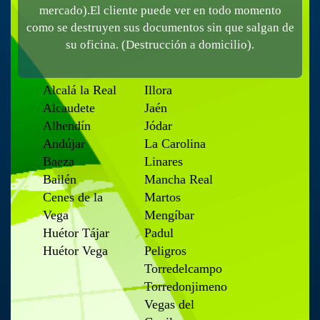
mercado).El cliente puede ver en todo momento
como se destruyen sus documentos sin que salgan de
su oficina. (Destrucción a domicilio).
Alcalá la Real
Illora
Alcaudete
Jaén
Alhendín
Jódar
Andújar
La Carolina
Baeza
Linares
Bailén
Mancha Real
Cenes de la
Martos
Vega
Mengíbar
Huétor Tájar
Padul
Huétor Vega
Peligros
Torredelcampo
Torredonjimeno
Vegas del