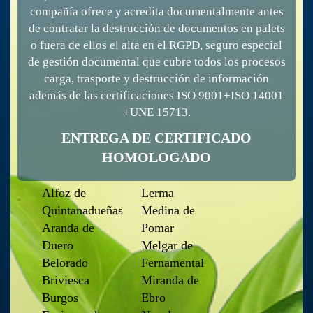
compañía ofrece y acredita documentalmente antes
de contratar la destrucción de documentos en palets
o fuera de ellos el alta en el RGPD, seguro especial
de gestión documental que cubre todos los procesos
carga, trasporte y destrucción de información
además de las certificaciones ISO 9001+ISO 14001
+UNE 15713.
ENTREGA DE CERTIFICADO
HOMOLOGADO
Alfoz de
Lerma
Quintanadueñas
Medina de
Aranda de
Pomar
Duero
Melgar de
Belorado
Fernamental
Briviesca
Miranda de
Burgos
Ebro