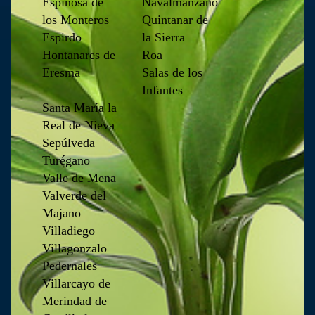
Espinosa de
Navalmanzano
los Monteros
Quintanar de
Espirdo
la Sierra
Hontanares de
Roa
Eresma
Salas de los
Infantes
Santa María la
Real de Nieva
Sepúlveda
Turégano
Valle de Mena
Valverde del
Majano
Villadiego
Villagonzalo
Pedernales
Villarcayo de
Merindad de