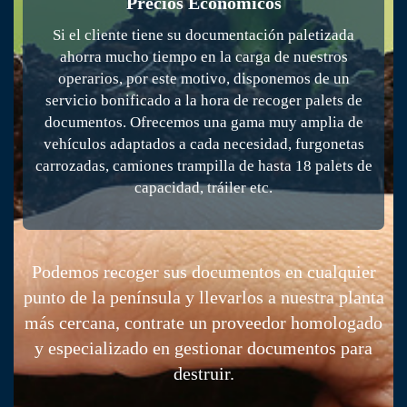
Precios Económicos
Si el cliente tiene su documentación paletizada
ahorra mucho tiempo en la carga de nuestros
operarios, por este motivo, disponemos de un
servicio bonificado a la hora de recoger palets de
documentos. Ofrecemos una gama muy amplia de
vehículos adaptados a cada necesidad, furgonetas
carrozadas, camiones trampilla de hasta 18 palets de
capacidad, tráiler etc.
CONTRATE CONFIANZA
Podemos recoger sus documentos en cualquier
punto de la península y llevarlos a nuestra planta
más cercana, contrate un proveedor homologado
y especializado en gestionar documentos para
destruir.
Actuamos en toda la Península