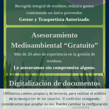
Recogida integral de residuos, reduzca gastos
contratando un único proveedor.
Gestor y Trasportista Autorizado.
Asesoramiento
Medioambiental “Gratuito”
Más de 20 años de experiencia en la gestión de
residuos.
Le asesoramos sin compromiso alguno.
Digitalización de documentos
Digitalizamos todo tipo de documentos, software
Utilizamos cookies propias y de terceros, para realizar el análisis
homologado por la agencia tributaria.
de la navegación de los usuarios. Si continúas navegando,
consideramos que aceptas su uso. Puedes cambiar la configuración
Certificado.