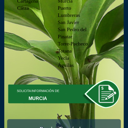
Cartagena
Murcia
Cieza
Puerto
Lumbreras
San Javier
San Pedro del
Pinatar
Torre-Pacheco
Totana
Yecla
Águilas
SOLICITA INFORMACIÓN DE
MURCIA