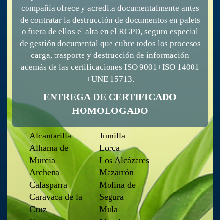
compañía ofrece y acredita documentalmente antes
de contratar la destrucción de documentos en palets
o fuera de ellos el alta en el RGPD, seguro especial
de gestión documental que cubre todos los procesos
carga, trasporte y destrucción de información
además de las certificaciones ISO 9001+ISO 14001
+UNE 15713.
ENTREGA DE CERTIFICADO
HOMOLOGADO
Alcantarilla
Jumilla
Alhama de
Lorca
Murcia
Los Alcázares
Archena
Mazarrón
Calasparra
Molina de
Caravaca de la
Segura
Cruz
Mula