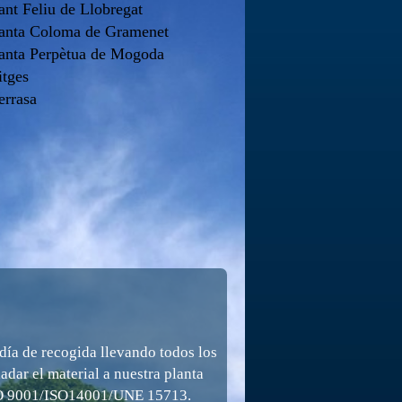
ant Feliu de Llobregat
anta Coloma de Gramenet
anta Perpètua de Mogoda
itges
errasa
día de recogida llevando todos los
dar el material a nuestra planta
 ISO 9001/ISO14001/UNE 15713.