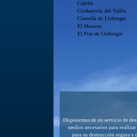
Calella
Cerdanyola del Vallès
Cornellà de Llobregat
El Masnou
El Prat de Llobregat
Disponemos de un servicio de dest
medios necesarios para realizar
para su destrucción segura y