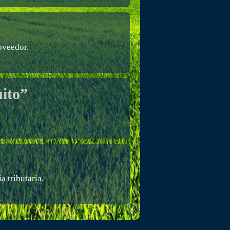
oveedor.
ito”
 tributaria.