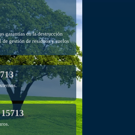
s garantías en la destrucción
1 de gestión de residuos y suelos
713
xternos.
 15713
ros.