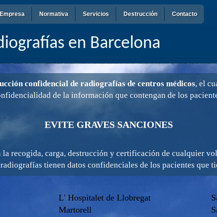
Empresa
Normativa
Servicios
Destrucción
Contacto
iografías en Barcelona
rucción confidencial de radiografías de centros médicos
, el c
nfidencialidad de la información que contengan de los pacient
EVITE GRAVES SANCIONES
n la recogida, carga, destrucción y certificación de cualquier v
 radiografías tienen datos confidenciales de los pacientes que ti
L' Hospitalet de Llobregat
S
Martorell
S