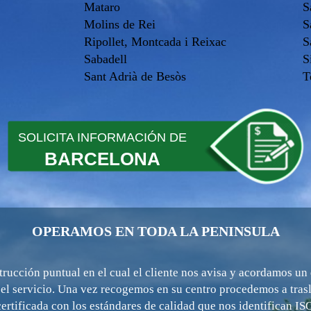
Mataro
S
Molins de Rei
S
Ripollet, Montcada i Reixac
S
Sabadell
S
Sant Adrià de Besòs
T
SOLICITA INFORMACIÓN DE
BARCELONA
OPERAMOS EN TODA LA PENINSULA
rucción puntual en el cual el cliente nos avisa y acordamos un 
 el servicio. Una vez recogemos en su centro procedemos a trasla
 certificada con los estándares de calidad que nos identifican