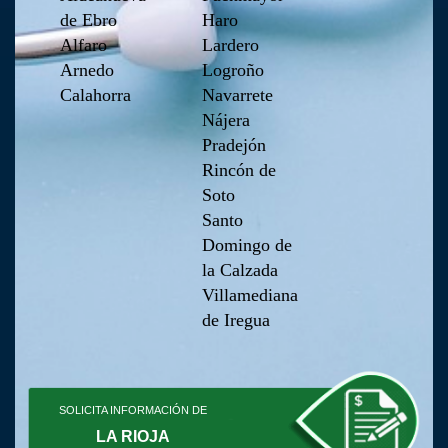
de Ebro
Haro
Alfaro
Lardero
Arnedo
Logroño
Calahorra
Navarrete
Nájera
Pradejón
Rincón de
Soto
Santo
Domingo de
la Calzada
Villamediana
de Iregua
SOLICITA INFORMACIÓN DE
LA RIOJA