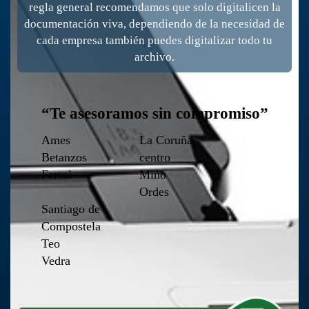
regla general recomendamos que solo digitalicen la
documentación viva, dependiendo de la necesidad de
cada empresa también puedes digitalizar todo tu
archivo.
“Te asesoramos sin compromiso”
Ames
La Coruña
Betanzos
centro
Ferrol
Miño
Ordes
Santiago de
Compostela
Teo
Vedra