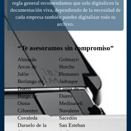
regla general recomendamos que solo digitalicen la
documentación viva, dependiendo de la necesidad de
cada empresa también puedes digitalizar todo tu
archivo.
“Te asesoramos sin compromiso”
Almazán
Golmayo
Arcos de
Horche
Jalón
Humanes
Berlanga de
Jadraque
Duero
Langa de
Burgo de
Duero
Osma
Medinaceli
Cifuentes
Navaleno
Covaleda
Sacedón
Duruelo de la
San Esteban