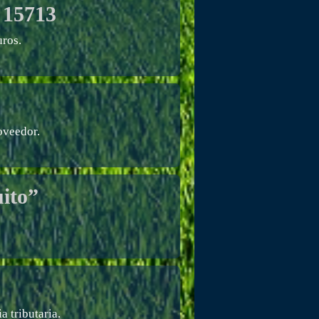
 15713
ros.
oveedor.
ito”
 tributaria.