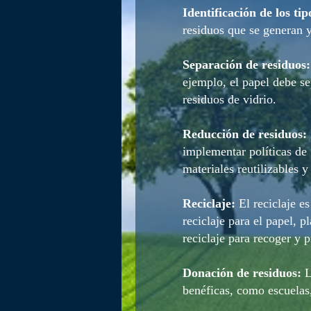
Identificación de los tip
residuos que se generan y
Separación de residuos:
ejemplo, el papel debe se
residuos de vidrio.
Reducción de residuos:
implementar políticas de 
materiales reutilizables y
Reciclaje:
El reciclaje e
reciclaje para el papel, p
reciclaje para recoger y p
Donación de residuos:
L
benéficas, como escuelas,