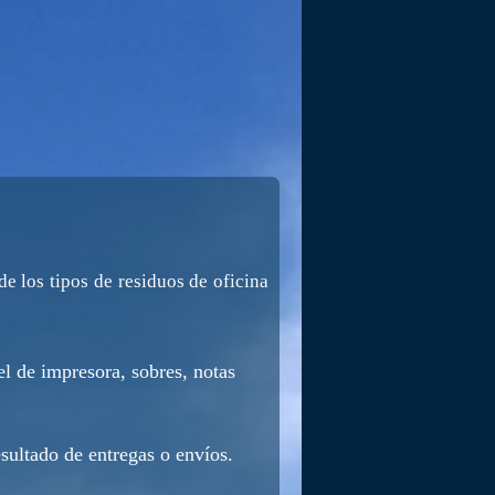
e los tipos de residuos de oficina
l de impresora, sobres, notas
sultado de entregas o envíos.