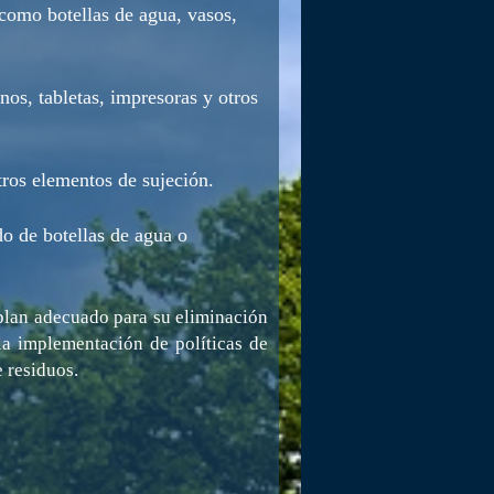
 como botellas de agua, vasos,
nos, tabletas, impresoras y otros
tros elementos de sujeción.
do de botellas de agua o
 plan adecuado para su eliminación
 la implementación de políticas de
 residuos.