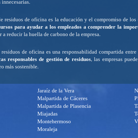
 innecesarias.
 de residuos de oficina es la educación y el compromiso de lo
cursos para ayudar a los empleados a comprender la import
 a reducir la huella de carbono de la empresa.
e residuos de oficina es una responsabilidad compartida entr
cas responsables de gestión de residuos
, las empresas puede
uro más sostenible.
Jaraíz de la Vera
N
Malpartida de Cáceres
P
Malpartida de Plasencia
T
Miajadas
T
Montehermoso
V
Moraleja