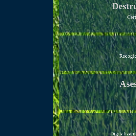
Destr
Cer
Recogid
Ase
Digitalizam