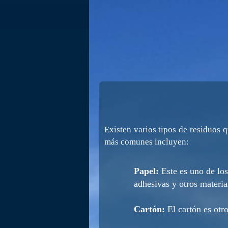
Existen varios tipos de residuos 
más comunes incluyen:
Papel:
Este es uno de los
adhesivas y otros materia
Cartón:
El cartón es otr