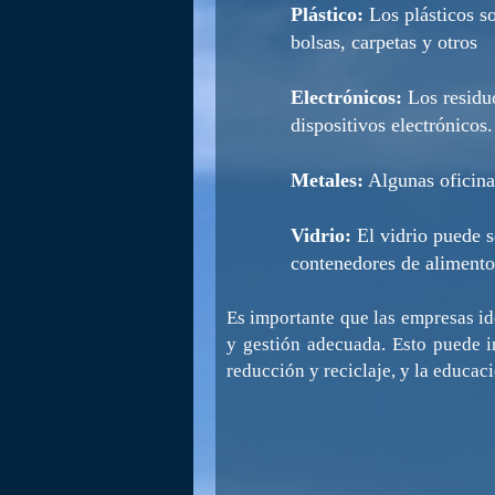
Plástico:
Los plásticos so
bolsas, carpetas y otros
Electrónicos:
Los residuo
dispositivos electrónicos.
Metales:
Algunas oficina
Vidrio:
El vidrio puede s
contenedores de alimento
Es importante que las empresas id
y gestión adecuada. Esto puede in
reducción y reciclaje, y la educa