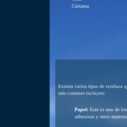
Cártama
Existen varios tipos de residuos 
más comunes incluyen:
Papel:
Este es uno de los
adhesivas y otros materia