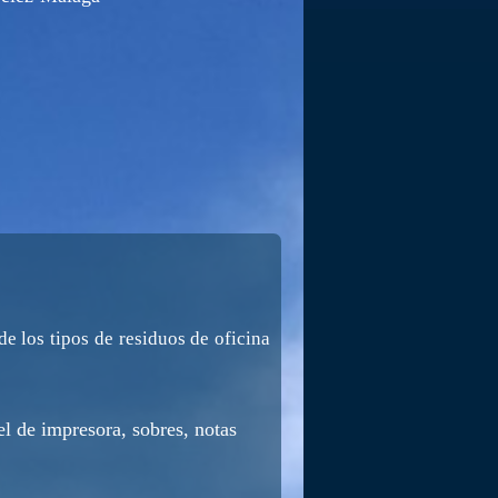
e los tipos de residuos de oficina
l de impresora, sobres, notas