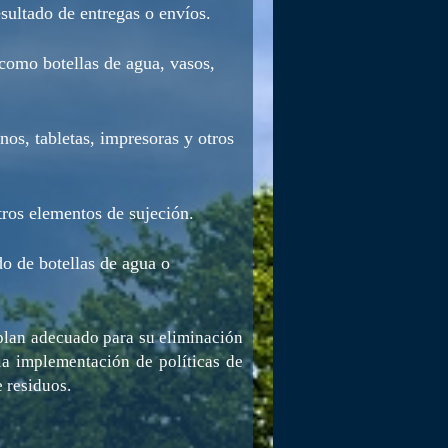
sultado de entregas o envíos.
 como botellas de agua, vasos,
nos, tabletas, impresoras y otros
tros elementos de sujeción.
do de botellas de agua o
 plan adecuado para su eliminación
 la implementación de políticas de
 residuos.