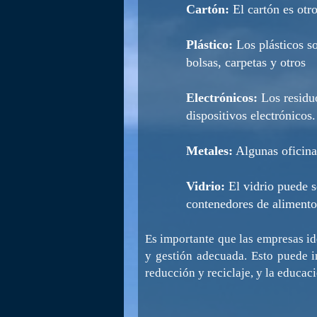
Cartón:
El cartón es otr
Plástico:
Los plásticos so
bolsas, carpetas y otros
Electrónicos:
Los residuo
dispositivos electrónicos.
Metales:
Algunas oficina
Vidrio:
El vidrio puede s
contenedores de alimento
Es importante que las empresas id
y gestión adecuada. Esto puede in
reducción y reciclaje, y la educa