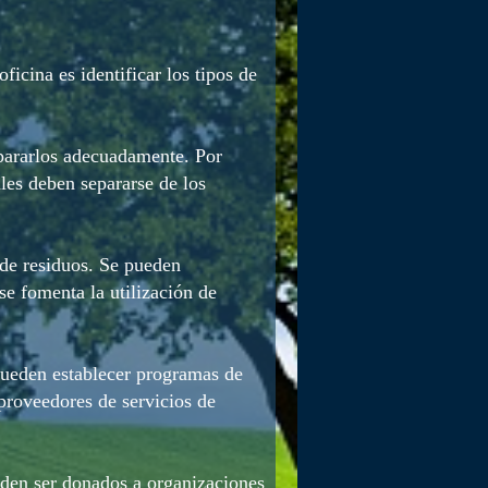
ficina es identificar los tipos de
epararlos adecuadamente. Por
ales deben separarse de los
de residuos. Se pueden
se fomenta la utilización de
pueden establecer programas de
 proveedores de servicios de
den ser donados a organizaciones