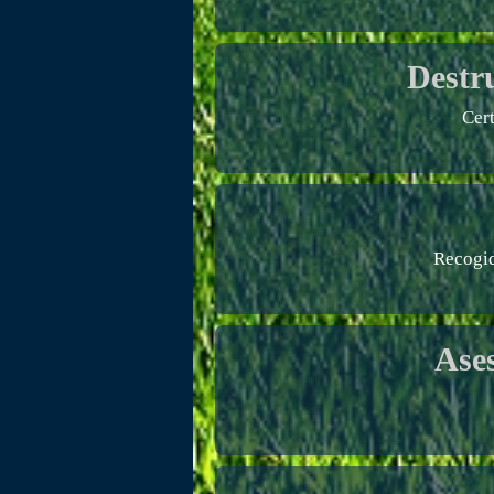
Destr
Cer
Recogid
Ase