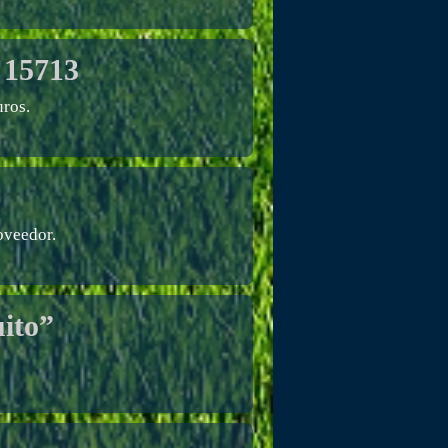
 15713
ros.
oveedor.
ito”