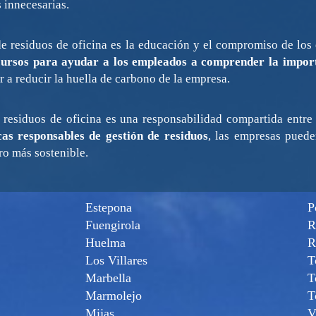
 innecesarias.
 de residuos de oficina es la educación y el compromiso de lo
cursos para ayudar a los empleados a comprender la import
 a reducir la huella de carbono de la empresa.
e residuos de oficina es una responsabilidad compartida entr
cas responsables de gestión de residuos
, las empresas puede
uro más sostenible.
Estepona
P
Fuengirola
R
Huelma
R
Los Villares
T
Marbella
T
Marmolejo
T
Mijas
V