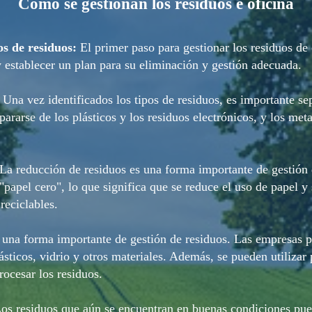
Como se gestionan los residuos e oficina
os de residuos:
El primer paso para gestionar los residuos de o
 establecer un plan para su eliminación y gestión adecuada.
Una vez identificados los tipos de residuos, es importante s
pararse de los plásticos y los residuos electrónicos, y los met
La reducción de residuos es una forma importante de gestión 
"papel cero", lo que significa que se reduce el uso de papel y 
 reciclables.
s una forma importante de gestión de residuos. Las empresas 
lásticos, vidrio y otros materiales. Además, se pueden utilizar
rocesar los residuos.
os residuos que aún se encuentran en buenas condiciones pue