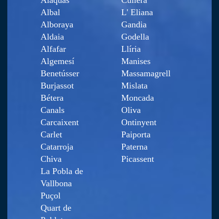
Albal
L' Eliana
Alboraya
Gandia
Aldaia
Godella
Alfafar
Llíria
Algemesí
Manises
Benetússer
Massamagrell
Burjassot
Mislata
Bétera
Moncada
Canals
Oliva
Carcaixent
Ontinyent
Carlet
Paiporta
Catarroja
Paterna
Chiva
Picassent
La Pobla de
Vallbona
Puçol
Quart de