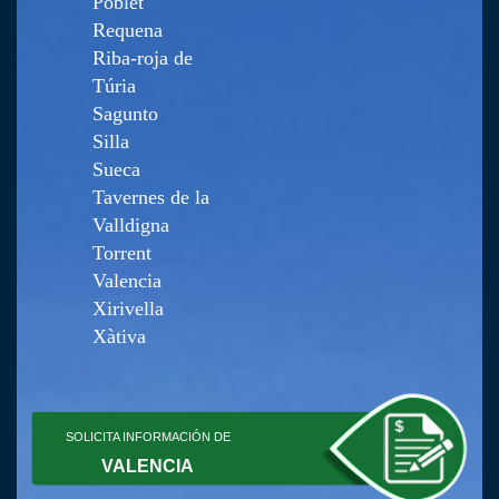
Poblet
Requena
Riba-roja de
Túria
Sagunto
Silla
Sueca
Tavernes de la
Valldigna
Torrent
Valencia
Xirivella
Xàtiva
SOLICITA INFORMACIÓN DE
VALENCIA