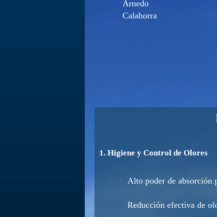
Arnedo
Calahorra
1. Higiene y Control de Olores
Alto poder de absorción 
Reducción efectiva de olo