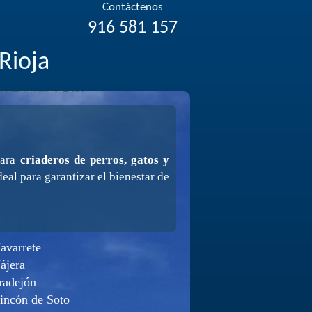
Contáctenos
916 581 157
Rioja
para
criaderos de perros, gatos y
deal para garantizar el bienestar de
avarrete
ájera
radejón
incón de Soto