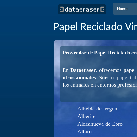
Home
Papel Reciclado Vi
Proveedor de Papel Reciclado e
En
Dataeraser
, ofrecemos
papel
otros animales
. Nuestro papel tri
los animales en entornos profesio
Albelda de Iregua
Alberite
Aldeanueva de Ebro
Alfaro