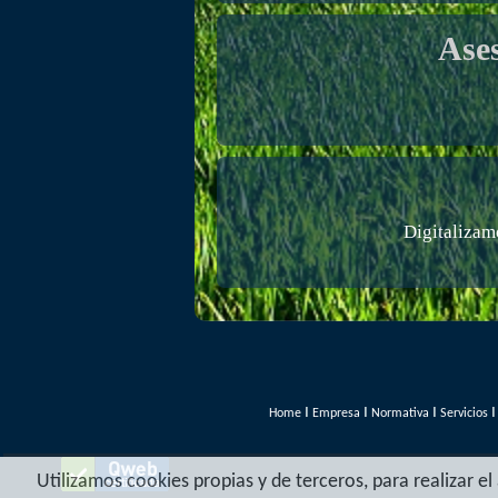
Ase
Digitalizam
I
I
I
Home
Empresa
Normativa
Servicios
Utilizamos cookies propias y de terceros, para realizar e