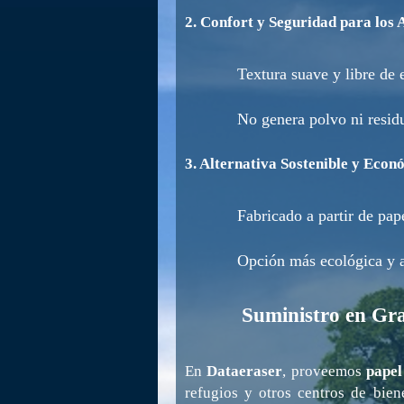
2. Confort y Seguridad para los
Textura suave y libre de
No genera polvo ni residu
3. Alternativa Sostenible y Econ
Fabricado a partir de pap
Opción más ecológica y ac
Suministro en Gr
En
Dataeraser
, proveemos
papel
refugios y otros centros de bie