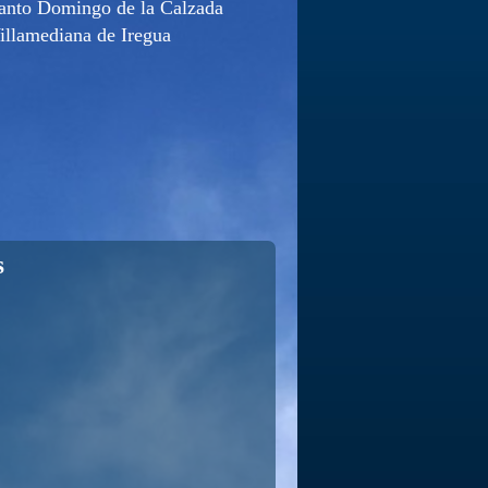
anto Domingo de la Calzada
illamediana de Iregua
s