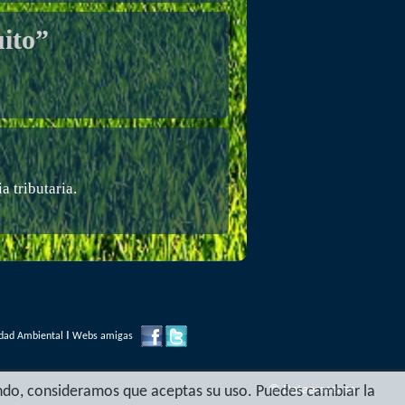
ito”
 tributaria.
I
lidad Ambiental
Webs amigas
egando, consideramos que aceptas su uso. Puedes cambiar la
©
Dataeraser.es