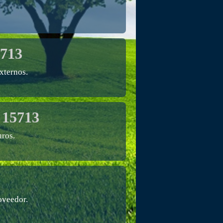
713
xternos.
 15713
ros.
oveedor.