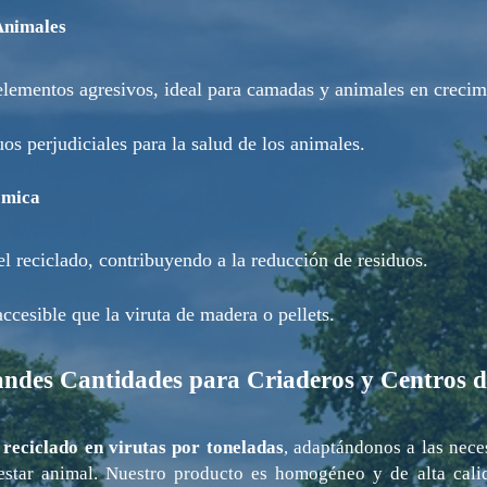
 Animales
 elementos agresivos, ideal para camadas y animales en crecim
os perjudiciales para la salud de los animales.
ómica
el reciclado, contribuyendo a la reducción de residuos.
cesible que la viruta de madera o pellets.
andes Cantidades para Criaderos y Centros 
 reciclado en virutas por toneladas
, adaptándonos a las neces
nestar animal. Nuestro producto es homogéneo y de alta cali