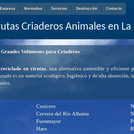
Empresa
Normativa
Servicios
Destrucción
Contacto
rutas Criaderos Animales en La 
n Grandes Volúmenes para Criaderos
 reciclado en virutas
, una alternativa sostenible y eficiente 
turado es un material ecológico, higiénico y de alta absorción, i
nales.
Cenicero
N
Cervera del Río Alhama
N
Fuenmayor
P
Haro
R