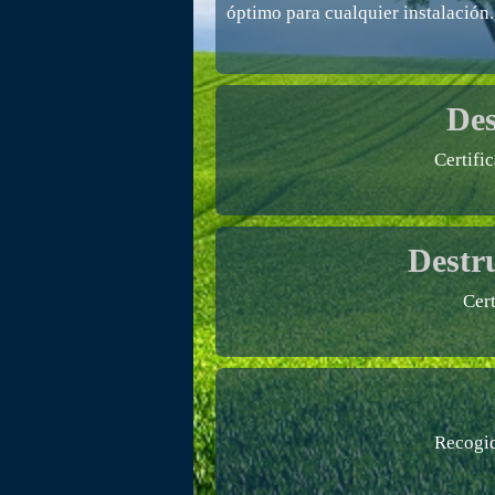
óptimo para cualquier instalación.
Des
Certifi
Destr
Cer
Recogid