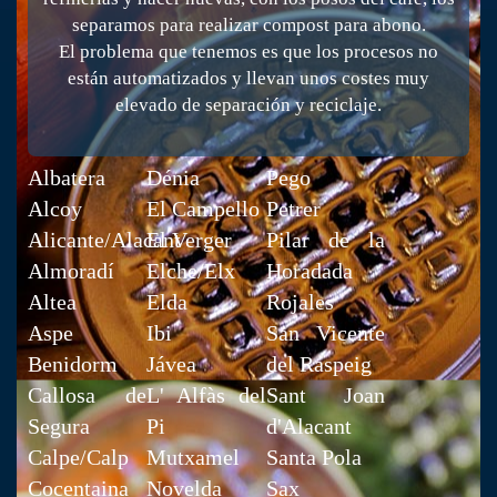
separamos para realizar compost para abono.
El problema que tenemos es que los procesos no
están automatizados y llevan unos costes muy
elevado de separación y reciclaje.
Albatera
Dénia
Pego
Alcoy
El Campello
Petrer
Alicante/Alacant
El Verger
Pilar de la
Almoradí
Elche/Elx
Horadada
Altea
Elda
Rojales
Aspe
Ibi
San Vicente
Benidorm
Jávea
del Raspeig
Callosa de
L' Alfàs del
Sant Joan
Segura
Pi
d'Alacant
Calpe/Calp
Mutxamel
Santa Pola
Cocentaina
Novelda
Sax