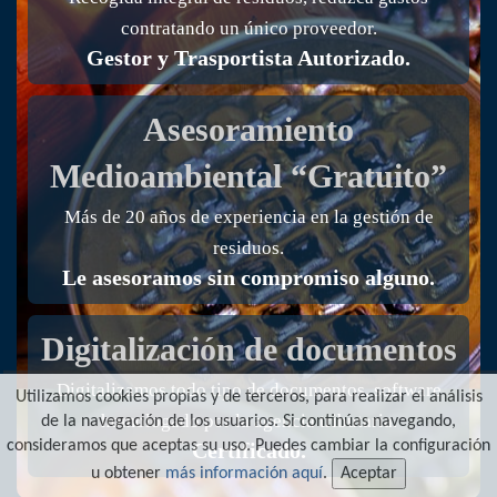
contratando un único proveedor.
Gestor y Trasportista Autorizado.
Asesoramiento
Medioambiental “Gratuito”
Más de 20 años de experiencia en la gestión de
residuos.
Le asesoramos sin compromiso alguno.
Digitalización de documentos
Digitalizamos todo tipo de documentos, software
Utilizamos cookies propias y de terceros, para realizar el análisis
homologado por la agencia tributaria.
de la navegación de los usuarios. Si continúas navegando,
consideramos que aceptas su uso. Puedes cambiar la configuración
Certificado.
u obtener
más información aquí
.
Aceptar