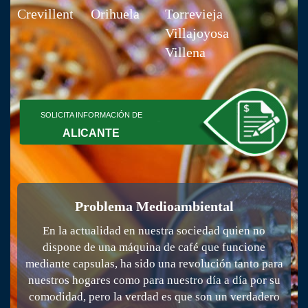
Crevillent
Orihuela
Torrevieja
Villajoyosa
Villena
SOLICITA INFORMACIÓN DE
ALICANTE
Problema Medioambiental
En la actualidad en nuestra sociedad quien no
dispone de una máquina de café que funcione
mediante capsulas, ha sido una revolución tanto para
nuestros hogares como para nuestro día a día por su
comodidad, pero la verdad es que son un verdadero