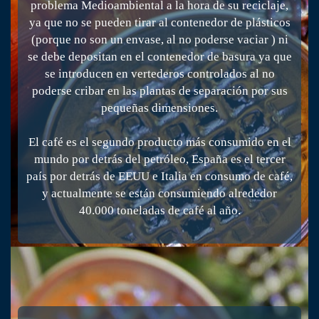
problema Medioambiental a la hora de su reciclaje,
ya que no se pueden tirar al contenedor de plásticos
(porque no son un envase, al no poderse vaciar ) ni
se debe depositan en el contenedor de basura ya que
se introducen en vertederos controlados al no
poderse cribar en las plantas de separación por sus
pequeñas dimensiones.
El café es el segundo producto más consumido en el
mundo por detrás del petróleo, España es el tercer
país por detrás de EEUU e Italia en consumo de café,
y actualmente se están consumiendo alrededor
40.000 toneladas de café al año.
Actuamos en toda la Península