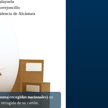
alayuela
orrejoncillo
alencia de Alcántara
amos recogidas nacionales)
un
 recogida de su cartón.