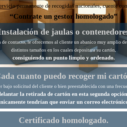
rvicio permanente de recogidas nacionales, cuente con
“Contrate un gestor homologado”
Instalación de jaulas o contenedore
 de contacto, le ofrecemos al cliente un abanico muy amplio d
distintos tamaños en los cuales depositara su cartón,
consiguiendo un punto limpio y ordenado.
ada cuanto puedo recoger mi cart
r bajo solicitud del cliente o bien preestablecida con una frecue
adelantar la retirada de cartón en esta segunda opci
nicamente tendrían que enviar un correo electrónic
Certificado homologado.