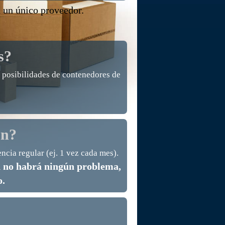
 un único proveedor.
s?
e posibilidades de contenedores de
ón?
ncia regular (ej. 1 vez cada mes).
ón no habrá ningún problema,
o.