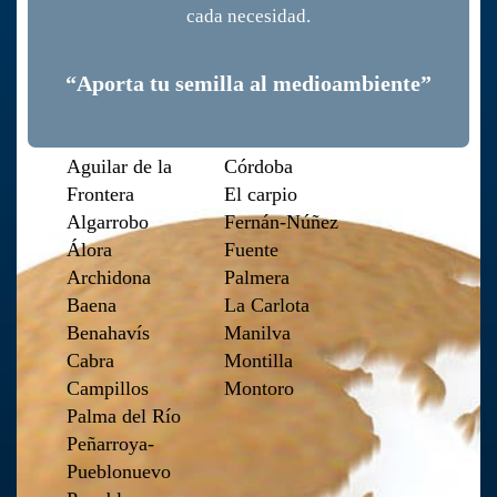
cada necesidad.
“Aporta tu semilla al medioambiente”
Aguilar de la
Córdoba
Frontera
El carpio
Algarrobo
Fernán-Núñez
Álora
Fuente
Archidona
Palmera
Baena
La Carlota
Benahavís
Manilva
Cabra
Montilla
Campillos
Montoro
Palma del Río
Peñarroya-
Pueblonuevo