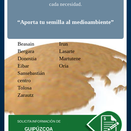
cada necesidad.
“Aporta tu semilla al medioambiente”
Beasain
Irun
Bergara
Lasarte
Donostia
Martutene
Eibar
Oria
Sansebastián
centro
Tolosa
Zarautz
SOLICITA INFORMACIÓN DE
GUIPÚZCOA