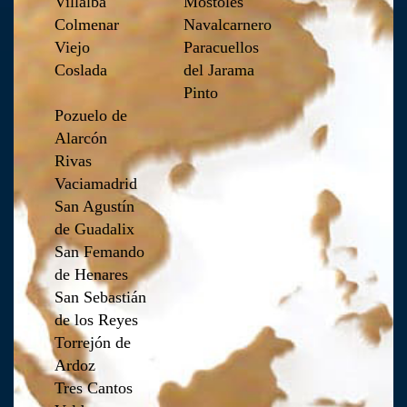
Villalba
Móstoles
Colmenar
Navalcarnero
Viejo
Paracuellos
Coslada
del Jarama
Pinto
Pozuelo de
Alarcón
Rivas
Vaciamadrid
San Agustín
de Guadalix
San Femando
de Henares
San Sebastián
de los Reyes
Torrejón de
Ardoz
Tres Cantos