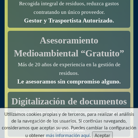
Recogida integral de residuos, reduzca gastos
contratando un único proveedor.
Gestor y Trasportista Autorizado.
Asesoramiento
Medioambiental “Gratuito”
Más de 20 años de experiencia en la gestión de
residuos.
Le asesoramos sin compromiso alguno.
Digitalización de documentos
Digitalizamos todo tipo de documentos, software
Utilizamos cookies propias y de terceros, para realizar el análisis
homologado por la agencia tributaria.
de la navegación de los usuarios. Si continúas navegando,
consideramos que aceptas su uso. Puedes cambiar la configuración
Certificado.
u obtener
más información aquí
.
Aceptar