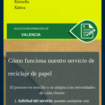
Xirivella
Xàtiva
SOLICITA INFORMACIÓN DE
VALENCIA
Cómo funciona nuestro servicio de
reciclaje de papel
El proceso es sencillo y se adapta a las necesidades
de cada cliente:
Solicitud del servicio:
puedes contactar con