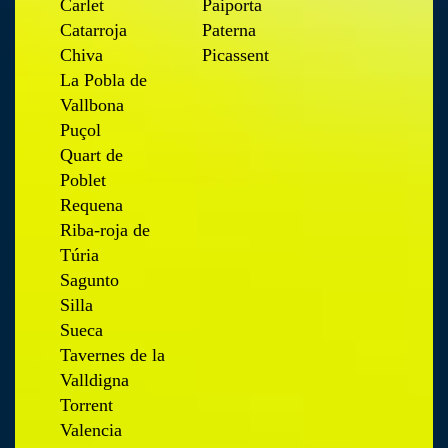
Carlet
Paiporta
Catarroja
Paterna
Chiva
Picassent
La Pobla de
Vallbona
Puçol
Quart de
Poblet
Requena
Riba-roja de
Túria
Sagunto
Silla
Sueca
Tavernes de la
Valldigna
Torrent
Valencia